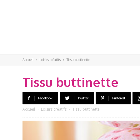
Accueil
Loisirs créatifs
Tissu buttinette
Tissu buttinette
Facebook
Twitter
Pinterest
Accueil
Loisirs créatifs
Tissu buttinette