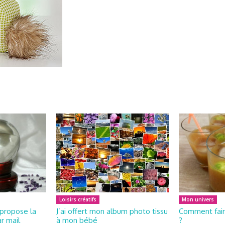
Loisirs créatifs
Mon univers
propose la
J’ai offert mon album photo tissu
Comment fair
r mail
à mon bébé
?