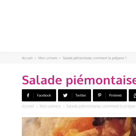
Accueil
Mon univers
Salade piémontaise, comment la préparer ?
Salade piémontaise
Facebook
Twitter
Pinterest
Accueil
Mon univers
Salade piémontaise, comment la prépar