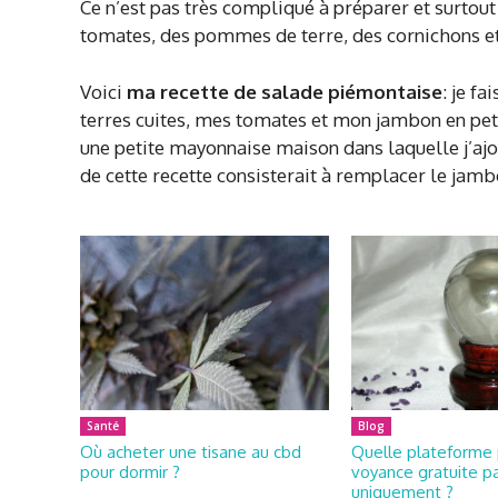
Ce n’est pas très compliqué à préparer et surtou
tomates, des pommes de terre, des cornichons et
Voici
ma recette de salade piémontaise
: je f
terres cuites, mes tomates et mon jambon en petit
une petite mayonnaise maison dans laquelle j’ajou
de cette recette consisterait à remplacer le ja
Santé
Blog
Où acheter une tisane au cbd
Quelle plateforme 
pour dormir ?
voyance gratuite pa
uniquement ?