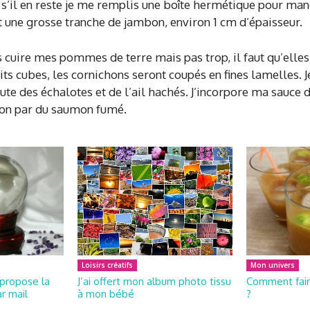
t s’il en reste je me remplis une boîte hermétique pour man
 une grosse tranche de jambon, environ 1 cm d’épaisseur.
ais cuire mes pommes de terre mais pas trop, il faut qu’ell
s cubes, les cornichons seront coupés en fines lamelles. Je
te des échalotes et de l’ail hachés. J’incorpore ma sauce d
mbon par du saumon fumé.
Loisirs créatifs
Mon univers
propose la
J’ai offert mon album photo tissu
Comment fair
r mail
à mon bébé
?