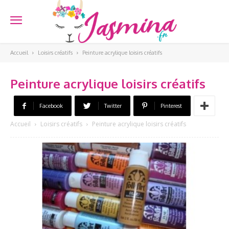
Accueil
Loisirs créatifs
Peinture acrylique loisirs créatifs
Peinture acrylique loisirs créatifs
Facebook
Twitter
Pinterest
Accueil
Loisirs créatifs
Peinture acrylique loisirs créatifs