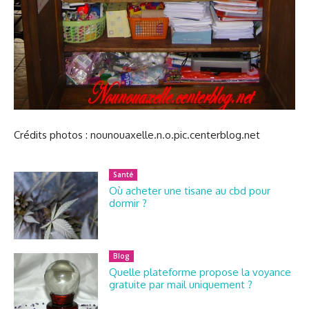
Crédits photos : nounouaxelle.n.o.pic.centerblog.net
Santé
Où acheter une tisane au cbd pour
dormir ?
Blog
Quelle plateforme propose la voyance
gratuite par mail uniquement ?