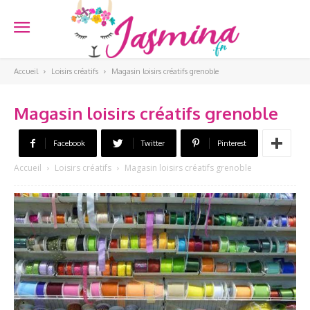
Accueil
Loisirs créatifs
Magasin loisirs créatifs grenoble
Magasin loisirs créatifs grenoble
Facebook
Twitter
Pinterest
Accueil
Loisirs créatifs
Magasin loisirs créatifs grenoble