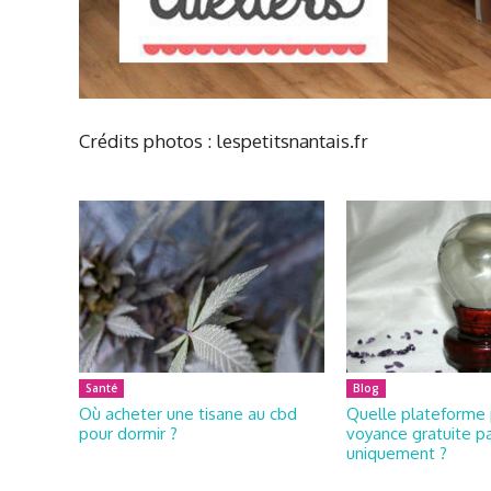
Crédits photos : lespetitsnantais.fr
Santé
Blog
Où acheter une tisane au cbd
Quelle plateforme 
pour dormir ?
voyance gratuite pa
uniquement ?