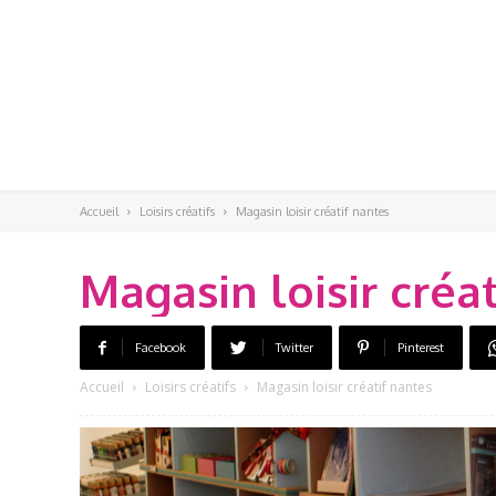
Accueil
Loisirs créatifs
Magasin loisir créatif nantes
Magasin loisir créa
Facebook
Twitter
Pinterest
Accueil
Loisirs créatifs
Magasin loisir créatif nantes