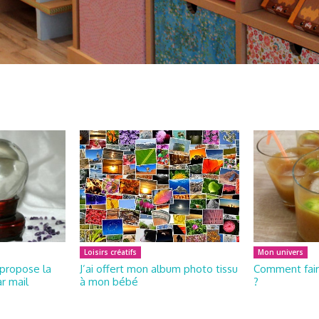
Loisirs créatifs
Mon univers
propose la
J’ai offert mon album photo tissu
Comment fair
r mail
à mon bébé
?