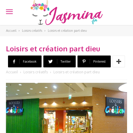
Accueil
Loisirs créatifs
Loisirs et création part dieu
Loisirs et création part dieu
Facebook
Twitter
Pinterest
Accueil
Loisirs créatifs
Loisirs et création part dieu