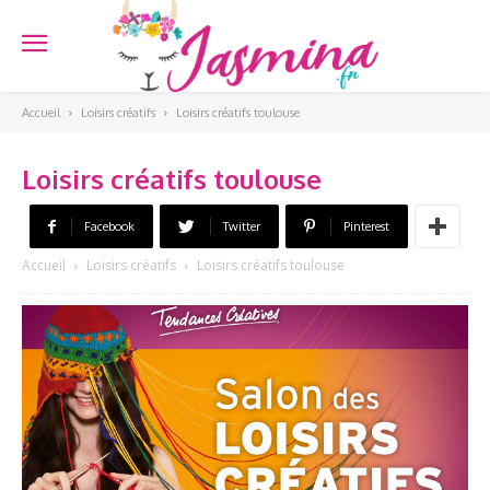
Accueil
Loisirs créatifs
Loisirs créatifs toulouse
Loisirs créatifs toulouse
Facebook
Twitter
Pinterest
Accueil
Loisirs créatifs
Loisirs créatifs toulouse