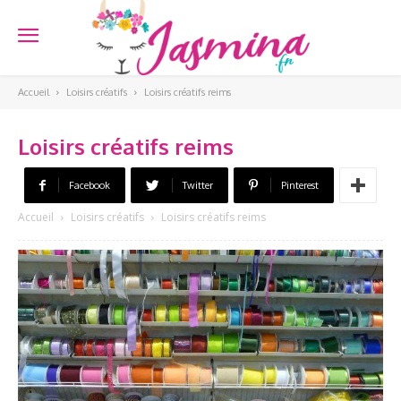
Accueil
Loisirs créatifs
Loisirs créatifs reims
Loisirs créatifs reims
Facebook
Twitter
Pinterest
Accueil
Loisirs créatifs
Loisirs créatifs reims