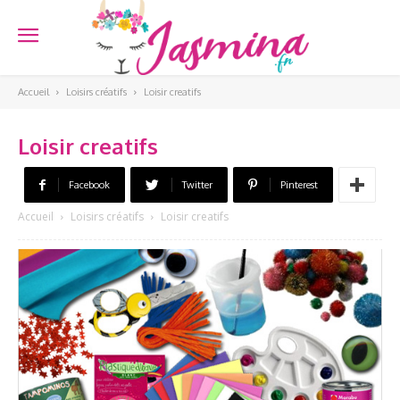
Accueil
Loisirs créatifs
Loisir creatifs
Loisir creatifs
Facebook
Twitter
Pinterest
Accueil
Loisirs créatifs
Loisir creatifs