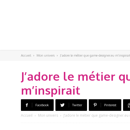
Accueil
Mon univers
J’adore le métier que game-designer.eu m’inspirai
J’adore le métier 
m’inspirait
Facebook
Twitter
Pinterest
Accueil
Mon univers
J’adore le métier que game-designer.eu m