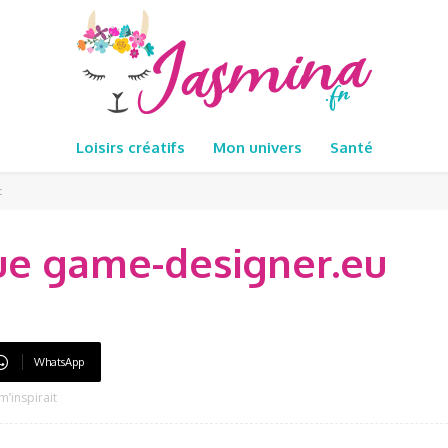
Loisirs créatifs
Mon univers
Santé
t
que game-designer.eu
WhatsApp
’inspirait