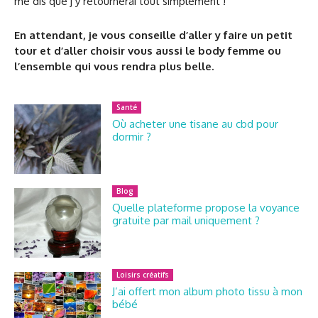
me dis que j’y retournerai tout simplement !
En attendant, je vous conseille d’aller y faire un petit
tour et d’aller choisir vous aussi le body femme ou
l’ensemble qui vous rendra plus belle.
Santé
Où acheter une tisane au cbd pour
dormir ?
Blog
Quelle plateforme propose la voyance
gratuite par mail uniquement ?
Loisirs créatifs
J’ai offert mon album photo tissu à mon
bébé