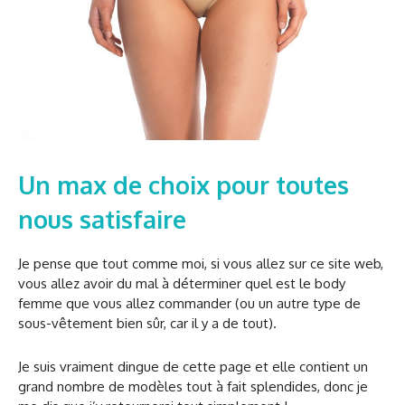
Un max de choix pour toutes
nous satisfaire
Je pense que tout comme moi, si vous allez sur ce site web,
vous allez avoir du mal à déterminer quel est le body
femme que vous allez commander (ou un autre type de
sous-vêtement bien sûr, car il y a de tout).
Je suis vraiment dingue de cette page et elle contient un
grand nombre de modèles tout à fait splendides, donc je