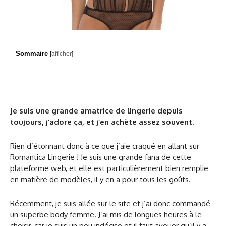
Sommaire
[
afficher
]
Je suis une grande amatrice de lingerie depuis
toujours, j’adore ça, et j’en achète assez souvent.
Rien d’étonnant donc à ce que j’aie craqué en allant sur
Romantica Lingerie ! Je suis une grande fana de cette
plateforme web, et elle est particulièrement bien remplie
en matière de modèles, il y en a pour tous les goûts.
Récemment, je suis allée sur le site et j’ai donc commandé
un superbe body femme. J’ai mis de longues heures à le
choisir, car je suis un peu indécise et il faut avouer qu’il y a