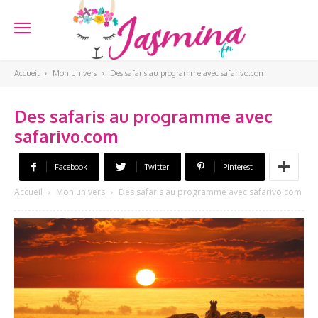
Accueil
Mon univers
Des safaris au programme avec safarivo.com
Des safaris au programme avec
safarivo.com
Facebook
Twitter
Pinterest
Accueil
Mon univers
Des safaris au programme avec safarivo.com