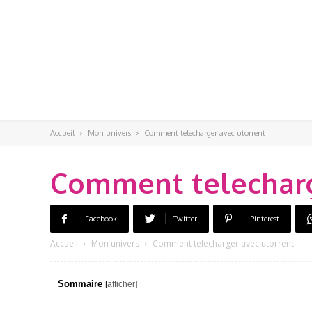
Accueil
Mon univers
Comment telecharger avec utorrent
Comment telecharg
Facebook
Twitter
Pinterest
Accueil
Mon univers
Comment telecharger avec utorrent
Sommaire
[
afficher
]