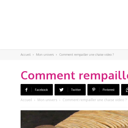
Accueil
Mon univers
Comment rempailler une chaise video ?
Comment rempailler
Facebook
Twitter
Pinterest
Accueil
Mon univers
Comment rempailler une chaise video ?