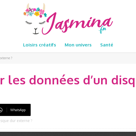
Loisirs créatifs
Mon univers
Santé
xterne ?
 les données d’un disq
WhatsApp
sque dur externe ?