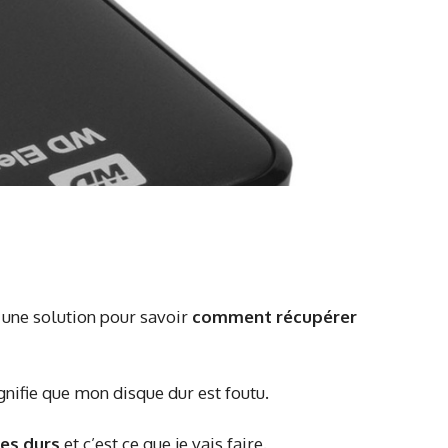
ve une solution pour savoir
comment récupérer
nifie que mon disque dur est foutu.
es durs
et c’est ce que je vais faire.