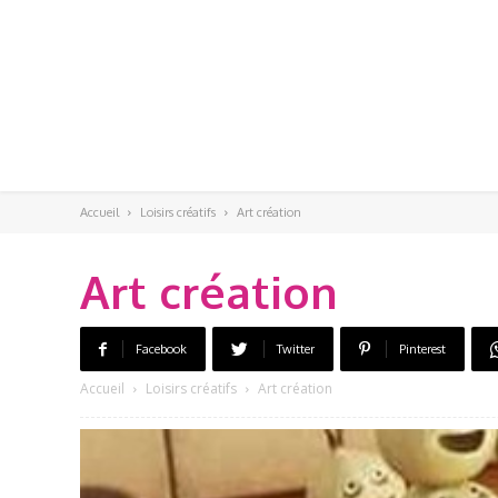
Accueil
Loisirs créatifs
Art création
Art création
Facebook
Twitter
Pinterest
Accueil
Loisirs créatifs
Art création