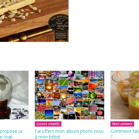
Loisirs créatifs
Mon univers
propose la
J’ai offert mon album photo tissu
Comment fair
r mail
à mon bébé
?