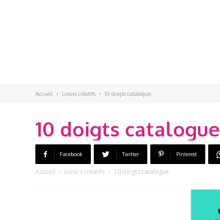
Accueil
Loisirs créatifs
10 doigts catalogue
10 doigts catalogue
Facebook
Twitter
Pinterest
Accueil
Loisirs créatifs
10 doigts catalogue